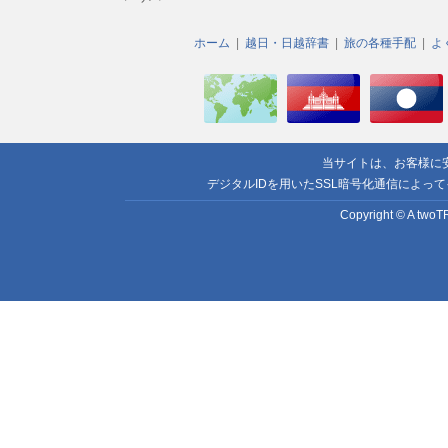
ホーム
越日・日越辞書
旅の各種手配
よ
当サイトは、お客様に
デジタルIDを用いたSSL暗号化通信によっ
Copyright © A twoTR