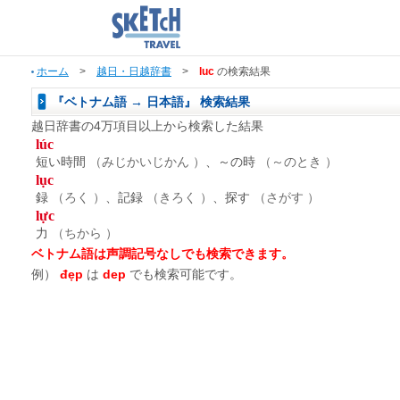
ホーム
>
越日・日越辞書
>
luc
の検索結果
『ベトナム語 → 日本語』 検索結果
越日辞書の4万項目以上から検索した結果
lúc
短い時間
（みじかいじかん ）
、～の時
（～のとき ）
lục
録
（ろく ）
、記録
（きろく ）
、探す
（さがす ）
lực
力
（ちから ）
ベトナム語は声調記号なしでも検索できます。
例）
đẹp
は
dep
でも検索可能です。