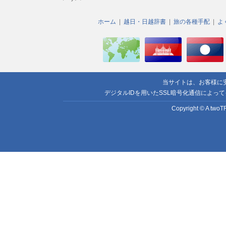
ホーム
越日・日越辞書
旅の各種手配
よ
当サイトは、お客様に
デジタルIDを用いたSSL暗号化通信によっ
Copyright © A twoTR