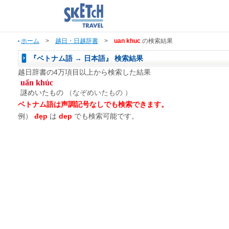
ホーム
>
越日・日越辞書
>
uan khuc
の検索結果
『ベトナム語 → 日本語』 検索結果
越日辞書の4万項目以上から検索した結果
uẩn khúc
謎めいたもの
（なぞめいたもの ）
ベトナム語は声調記号なしでも検索できます。
例）
đẹp
は
dep
でも検索可能です。